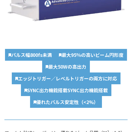
パルス幅800fs未満
最大95％の高いビーム円形度
最大50Wの高出力
エッジトリガー／レベルトリガーの両方に対応
SYNC出力機能搭載SYNC出力機能搭載
優れたパルス安定性（<2%）