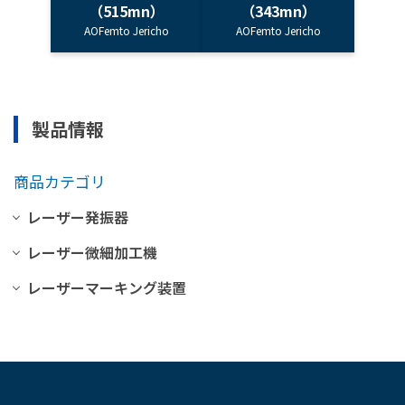
（515mn）
（343mn）
AOFemto Jericho
AOFemto Jericho
製品情報
商品カテゴリ
レーザー発振器
レーザー微細加工機
ナノ秒レーザー 高出力シリーズ
レーザーマーキング装置
ナノ秒レーザー 高出力シリーズ ダ
AOC2000
イヤモンドカット
AOC3000
AOC1000
ナノ秒レーザー コンパクトシリーズ
AOC MDM-4
UV レーザーマーキングユニット
ナノ秒XPシリーズ
ダイヤモンド・レーザー微細加工機