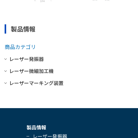
製品情報
商品カテゴリ
レーザー発振器
レーザー微細加工機
ナノ秒レーザー 高出力シリーズ
レーザーマーキング装置
ナノ秒レーザー 高出力シリーズ ダ
AOC2000
イヤモンドカット
AOC3000
AOC1000
ナノ秒レーザー コンパクトシリーズ
AOC MDM-4
UV レーザーマーキングユニット
ナノ秒XPシリーズ
ダイヤモンド・レーザー微細加工機
ピコ秒シリーズ
製品情報
医療用 微細溶接システム
レーザー発振器