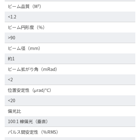
ビーム品質（M²）
<1.2
ビーム円形度（％）
>90
ビーム径（mm）
約1
ビーム拡がり角（mRad）
<2
位置安定性（μrad/℃）
<20
偏光比
100:1 線偏光（垂直）
パルス間安定性（％RMS）