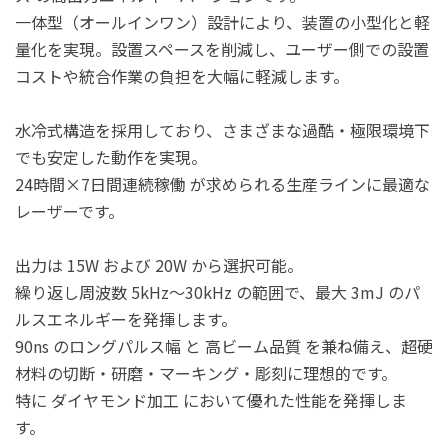
一体型（オールインワン）設計により、装置の小型化と軽
量化を実現。設置スペースを削減し、
ユーザー側での設置
コストや統合作業の負担を大幅に軽減します。
水冷式構造を採用しており、さまざまな過酷・極限環境下
でも安定した動作を実現。
24時間×7日間連続稼働 が求められる生産ラインに最適な
レーザーです。
出力は 15W および 20W から選択可能。
繰り返し周波数 5kHz〜30kHz の範囲で、最大 3mJ のパ
ルスエネルギーを発揮します。
90ns のロングパルス幅 と 高ビーム品質 を兼ね備え、超硬
材料の切断・研磨・マーキング・彫刻に理想的です。
特に ダイヤモンド加工 において優れた性能を発揮しま
す。