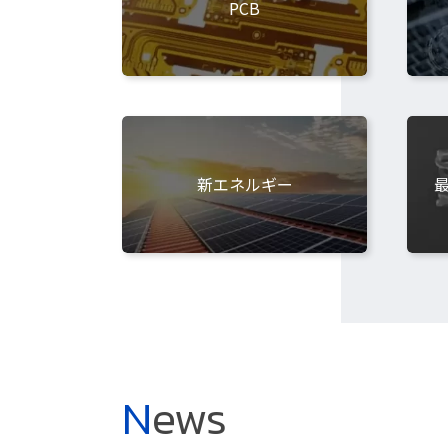
PCB
新エネルギー
N
ews